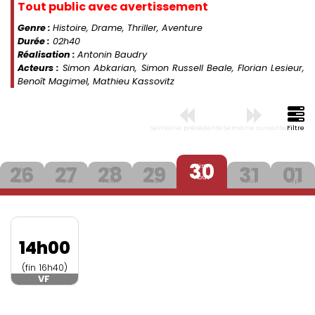
Tout public avec avertissement
Genre :
Histoire, Drame, Thriller, Aventure
Durée :
02h40
Réalisation :
Antonin Baudry
Acteurs :
Simon Abkarian, Simon Russell Beale, Florian Lesieur,
Benoît Magimel, Mathieu Kassovitz
Semaine précédente
Semaine suivante
Filtre
30
26
27
28
29
31
01
Dim
Mer
Jeu
Ven
Sam
Lun
Mar
Aout
Aout
Aout
Aout
Aout
Aout
Sep.
14h00
(fin 16h40)
VF