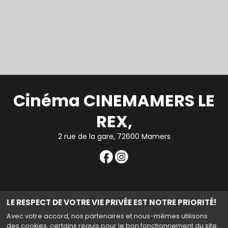
Cinéma CINEMAMERS LE
REX,
2 rue de la gare, 72600 Mamers
Mentions légales
|
Contact
| Tel : 02 43 97 59 39
LE RESPECT DE VOTRE VIE PRIVÉE EST NOTRE PRIORITÉ!
|
Politique de confidentialité
Avec votre accord, nos partenaires et nous-mêmes utilisons
des cookies, certains requis pour le bon fonctionnement du site,