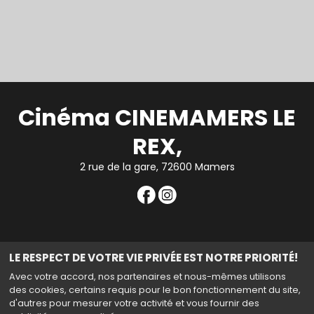
Cinéma CINEMAMERS LE
REX,
2 rue de la gare, 72600 Mamers
Mentions légales
|
Contact
| Tel : 02 43 97 59 39
LE RESPECT DE VOTRE VIE PRIVÉE EST NOTRE PRIORITÉ!
|
Politique de confidentialité
Avec votre accord, nos partenaires et nous-mêmes utilisons
des cookies, certains requis pour le bon fonctionnement du site,
d'autres pour mesurer votre activité et vous fournir des