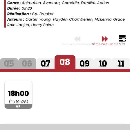
Genre :
Animation, Aventure, Comédie, Familial, Action
Durée :
01h28
Réalisation :
Cal Brunker
Acteurs :
Carter Young, Hayden Chamberlen, Mckenna Grace,
Rain Janjua, Henry Bolan
Semaine précédente
Semaine suivante
Filtre
08
05
06
07
09
10
11
Sam
Mer
Jeu
Ven
Dim
Lun
Mar
Aout
Aout
Aout
Aout
Aout
Aout
Aout
18h00
(fin 19h28)
VF