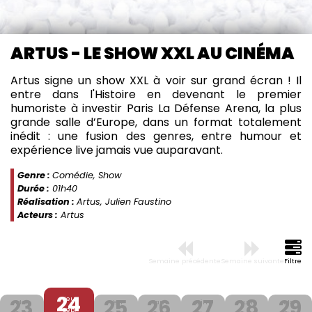
ARTUS - LE SHOW XXL AU CINÉMA
Artus signe un show XXL à voir sur grand écran !
Il
entre dans l'Histoire en devenant le premier
humoriste à investir Paris La Défense Arena, la plus
grande salle d’Europe, dans un format totalement
inédit : une fusion des genres, entre humour et
expérience live jamais vue auparavant.
Genre :
Comédie, Show
Durée :
01h40
Réalisation :
Artus, Julien Faustino
Acteurs :
Artus
Semaine précédente
Semaine suivante
Filtre
24
23
25
26
27
28
29
Jeu
Mer
Ven
Sam
Dim
Lun
Mar
Sep.